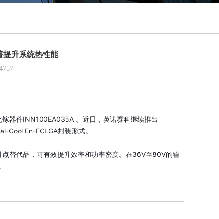
，显著提升系统热性能
757
化镓器件INN100EA035A 。
近日，英诺赛科
继续推出
al-Cool
En-FCLGA封装形式。
点对点替代品，可有效提升效率和功率密度。在36V至80V的输
。