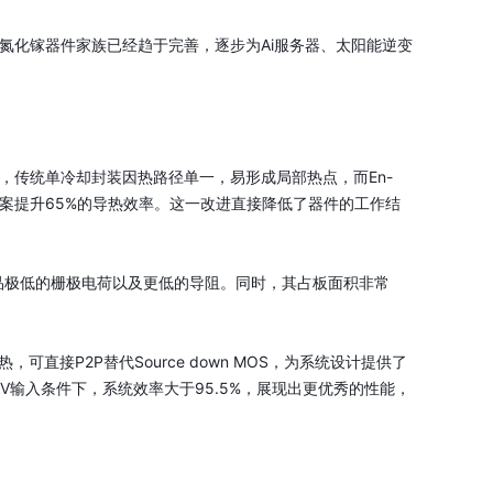
al-Cool氮化镓器件家族已经趋于完善，逐步为Ai服务器、太阳能逆变
GA封装，传统单冷却封装因热路径单一，易形成局部热点，而En-
方案提升65%的导热效率。这一改进直接降低了器件的工作结
赋予了产品极低的栅极电荷以及更低的导阻。同时，其占板面积非常
，可直接P2P替代Source down MOS，为系统设计提供了
80V输入条件下，系统效率大于95.5%，展现出更优秀的性能，