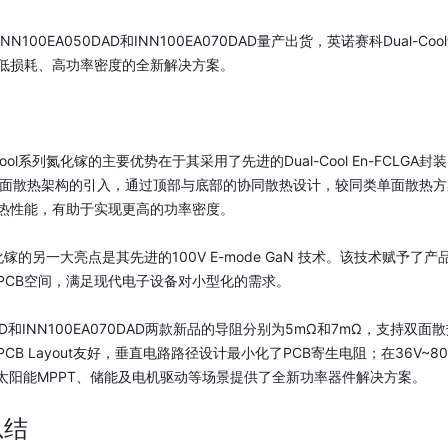
INN100EA050DAD和INN100EA070DAD量产出货，英诺赛科Du
低损耗、高功率密度的全新解决方案。
Cool系列氮化镓
的主要优势在于其采用了先进的Dual-Cool En-FCL
于双面散热架构的引入，通过顶部与底部的协同散热设计，较同类单面散热
热性能，有助于实现更高的功率密度。
系列氮化镓的另一大亮点是其先进的100V E-mode GaN 技术。该技术
PCB空间，满足现代电子设备对小型化的需求。
DAD和INN100EA070DAD两款新品的导阻分别为5mΩ和7
mΩ，
支持双面散热
CB Layout友好，垂直电路路径设计最小化了PCB寄生电阻；在36V~
、太阳能MPPT、储能及电机驱动等场景提供了全新功率器件解决方案。
总结