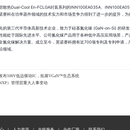
部散热
Dual-Cool
En-FCLGA封装系列的INN100EA035A、INN100E
诺赛科在功率器件领域的技术实力和市场竞争力得到了进一步的提升，为
的第三代半导体高新技术企业，致力于硅基氮化镓 (GaN-on-Si) 
性能处于国际先进水平。公司氮化镓产品用于各种低中高压应用场景，产品研
全氮化镓解决方案。成立至今，英诺赛科拥有近700项专利及专利申请
沿领域。
布100V低边驱动IC，拓展VGaN™生态系统
NXP）管理层重大人事变动
|
|
|
|
心
人力资源
在线服务
合作厂商
联系我们