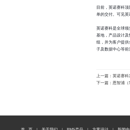
目前，英诺赛科顶
单的交付。可见英
英诺赛科是全球领先
基地，产品设计及
组，并为客户提供
子及数据中心等前
上一篇：
英诺赛科发
下一篇：
恩智浦（
|
|
|
|
首 页
关于我们
BMS产品
方案设计
新闻中